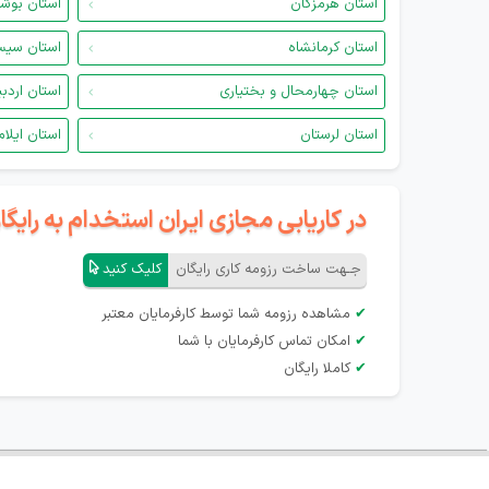
استان هرمزگان
استان بوش
استان کرمانشاه
استان سیس
استان چهارمحال و بختیاری
استان اردب
استان لرستان
استان ایلام
در کاریابی مجازی ایران استخدام به رای
جـهت ساخت رزومه کاری رایگان
کلیک کنید
✔
مشاهده رزومه شما توسط کارفرمایان معتبر
✔
امکان تماس کارفرمایان با شما
✔
کاملا رایگان