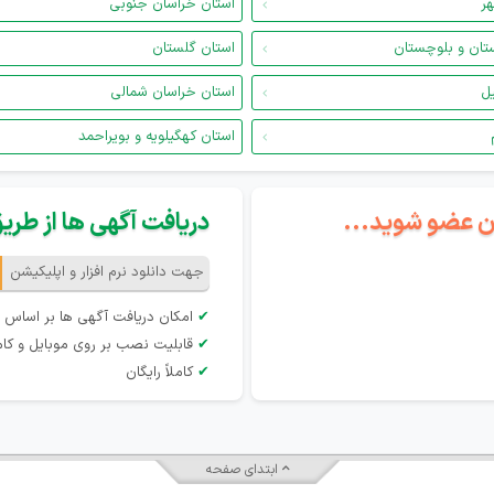
هر
استان خراسان جنوبی
تان و بلوچستان
استان گلستان
یل
استان خراسان شمالی
استان کهگیلویه و بویراحمد
گان عضو شوید...
دریافت آگهی ها از طریق 
جهت دانلود نرم افزار و اپلیکیشن
✔
امکان دریافت آگهی ها بر اساس 
✔
قابلیت نصب بر روی موبایل و کام
✔
کاملاً رایگان
ابتدای صفحه