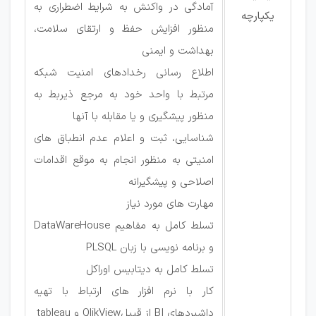
آمادگی در واکنش به شرایط اضطراری به
یکپارچه
منظور افزایش حفظ و ارتقای سلامت،
بهداشت و ایمنی
اطلاع رسانی رخدادهای امنیت شبکه
مرتبط با واحد خود به مرجع ذیربط به
منظور پیشگیری و یا مقابله با آنها
شناسایی، ثبت و اعلام عدم انطباق های
امنیتی به منظور انجام به موقع اقدامات
اصلاحی و پیشگیرانه
مهارت های مورد نیاز
تسلط کامل به مفاهیم DataWareHouse
و برنامه نویسی با زبان PLSQL
تسلط کامل به دیتابیس اوراکل
کار با نرم افزار های ارتباط با تهیه
داشبردهای BI از قبیلQlikView و tableau