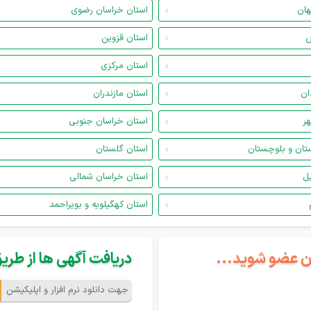
هان
استان خراسان رضوی
س
استان قزوین
استان مرکزی
ان
استان مازندران
هر
استان خراسان جنوبی
تان و بلوچستان
استان گلستان
یل
استان خراسان شمالی
استان کهگیلویه و بویراحمد
گان عضو شوید...
دریافت آگهی ها از طریق 
جهت دانلود نرم افزار و اپلیکیشن