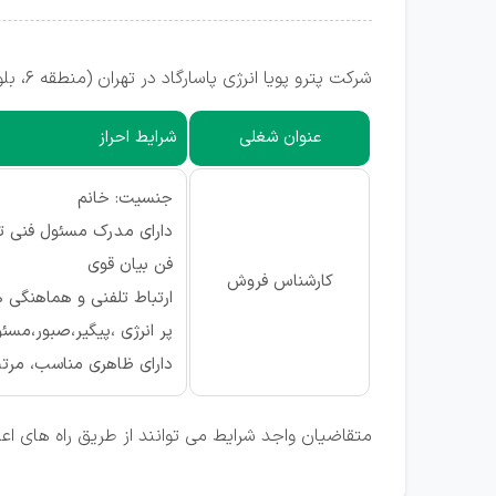
شرکت پترو پویا انرژی پاسارگاد در تهران (منطقه ۶، بلوار کشاورز) جهت تکمیل کادر خود از واجدین شرایط زیر دعوت به همکاری می نماید.
عنوان شغلی
شرایط احراز
جنسیت: خانم
دارای مدرک مسئول فنی 
فن بیان قوی
کارشناس فروش
ارتباط تلفنی و هماهنگی ه
پر انرژی ،پیگیر،صبور،مسئ
دارای ظاهری مناسب، مر
متقاضیان واجد شرایط می توانند از طریق راه های ا