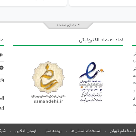
ابتدای صفحه
نماد اعتماد الکترونیکی
ما
 تلاش
ه
ی
ت
د
رت
ان
ی
یت
استخدام تهران
استخدام استان‌ها
رزومه ساز
آزمون آنلاین
شرک