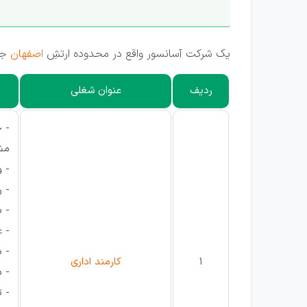
یک شرکت آسانسور واقع در محدوده ارتشِ
اصفهان
جهت
ردیف
عنوان شغلی
- 
مش
- 
- ر
- ب
- ع
- 
1
کارمند اداری
- 
- ت