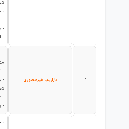
شرا
- 
- 
- 
- ا
- ج
مش
- آ
2
بازاریاب غیرحضوری
- ر
شرا
- 
- پ
- ج