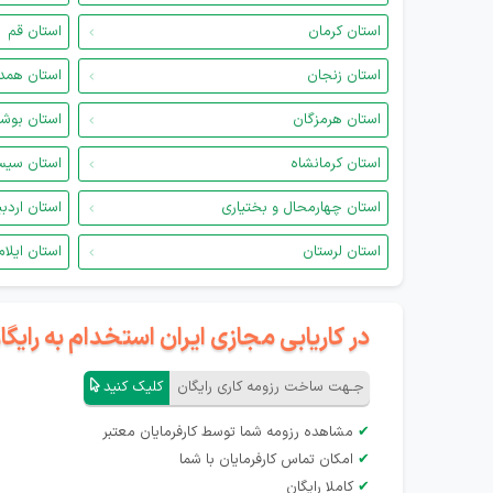
استان کرمان
استان قم
استان زنجان
استان همد
استان هرمزگان
استان بوش
استان کرمانشاه
استان سیس
استان چهارمحال و بختیاری
استان اردب
استان لرستان
استان ایلام
در کاریابی مجازی ایران استخدام به رای
جـهت ساخت رزومه کاری رایگان
کلیک کنید
✔
مشاهده رزومه شما توسط کارفرمایان معتبر
✔
امکان تماس کارفرمایان با شما
✔
کاملا رایگان