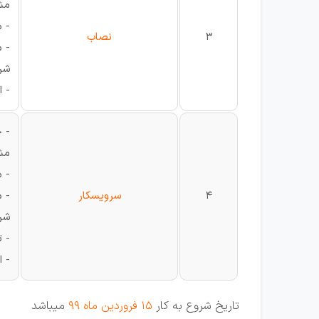
مش
- 
3
نصاب
- م
شرا
- ا
- ج
مش
- 
4
سرویسکار
- 
شرا
- 
- 
تاریخ شروع به کار
15 فروردین ماه 99
میباشد