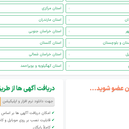
استان مرکزی
ان
استان مازندران
هر
استان خراسان جنوبی
تان و بلوچستان
استان گلستان
یل
استان خراسان شمالی
استان کهگیلویه و بویراحمد
گان عضو شوید...
دریافت آگهی ها از طریق 
جهت دانلود نرم افزار و اپلیکیشن
✔
امکان دریافت آگهی ها بر اساس 
✔
قابلیت نصب بر روی موبایل و کام
✔
کاملاً رایگان