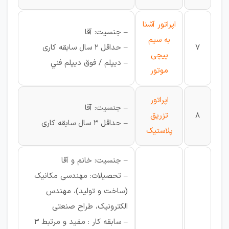
اپراتور آشنا
– جنسیت: آقا
به سيم
7
– حداقل 2 سال سابقه کاری
پيچی
– ديپلم / فوق ديپلم فني
موتور
اپراتور
– جنسیت: آقا
8
تزريق
– حداقل 3 سال سابقه کاری
پلاستيک
– جنسیت: خانم و آقا
– تحصیلات: مهندسی مکانیک
(ساخت و تولید)، مهندس
الکترونیک، طراح صنعتی
– سابقه کار : مفید و مرتبط 3