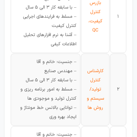
بازرس
– با سابقه کار 3 الی 5 سال
كنترل
1
– مسلط به فرایندهای اجرایی
كيفيت،
کنترل کیفیت
QC
– آشنا به نرم افزارهای تحلیل
اطلاعات کیفی
– جنسیت: خانم و آقا
کارشناس
– مهندس صنایع
کنترل
– با سابقه کار 3 الی 5 سال
2
تولید/
– مسلط به امور برنامه ریزی و
سیستم و
کنترل تولید و موجودی ها
روش ها
– توانایی بالانس خط مونتاژ و
ایجاد بهره وری
– جنسیت: خانم و آقا