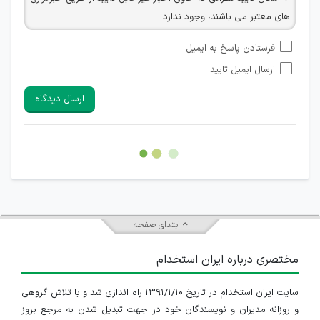
های معتبر می باشند، وجود ندارد.
امکان تأیید نظراتی که حاوی اطلاعات تماس شخصی افراد و یا ID
فرستادن پاسخ به ایمیل
شبکه های مجازی ارتباطی می باشند وجود ندارد.
ارسال ایمیل تایید
امکان تأیید نظرات کاربرانی که به هر طریقی قصد مأیوس کردن
سایرین را دارند وجود ندارد.
ارسال دیدگاه
هرگونه تحریک، تحقیر و کنایه به سایر افراد (مسئول و غیر مسئول)
غیر مجاز می باشد.
امکان هماهنگی برای هرگونه ملاقات حضوری چه به صورت دسته
جمعی و چه فردی توسط کاربران سایت وجود ندارد.
ابتدای صفحه
مختصری درباره ایران استخدام
سایت ایران استخدام در تاریخ ۱۳۹۱/۱/۱۰ راه اندازی شد و با تلاش گروهی
و روزانه مدیران و نویسندگان خود در جهت تبدیل شدن به مرجع بروز