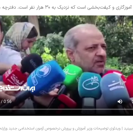
ببینید | ویدئوی توضیحات وزیر آموزش و پرورش درخصوص آزمون استخدامی جدید وزارتخا