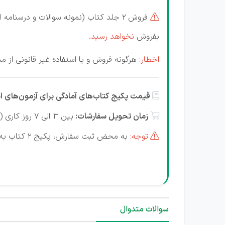
فروش 2 جلد کتاب
(نمونه سوالات و درسنامه 

بفروش
نخواهد رسید.
اخطار:
هرگونه فروش و یا استفاده غیر قانونی از م
قیمت پکیج کتاب‌های آمادگی برای آزمون‌های 

زمان تحویل سفارشات:
بین 3 الی 7 روز کاری (غیر تعطیل) می‌باشد.

توجه:
به محض ثبت سفارش، پکیج 2 کتاب به صورت پست پیشتاز به تمام نقاط ایران در سریع ترین زمان ممکن ارسال خواهد شد.

سوالات متدوال