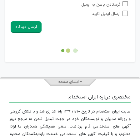
فرستادن پاسخ به ایمیل
شبکه های مجازی ارتباطی می باشند وجود ندارد.
ارسال ایمیل تایید
امکان تأیید نظرات کاربرانی که به هر طریقی قصد مأیوس کردن
سایرین را دارند وجود ندارد.
ارسال دیدگاه
هرگونه تحریک، تحقیر و کنایه به سایر افراد (مسئول و غیر مسئول)
غیر مجاز می باشد.
امکان هماهنگی برای هرگونه ملاقات حضوری چه به صورت دسته
جمعی و چه فردی توسط کاربران سایت وجود ندارد.
ابتدای صفحه
مختصری درباره ایران استخدام
سایت ایران استخدام در تاریخ ۱۳۹۱/۱/۱۰ راه اندازی شد و با تلاش گروهی
و روزانه مدیران و نویسندگان خود در جهت تبدیل شدن به مرجع بروز
آگهی های استخدامی گام برداشت. سعی همیشگی همکاران ما ارائه
مطلوب و با کیفیت آگهی های استخدامی خدمت بازدیدکنندگان محترم