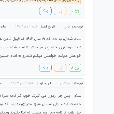
(انجام ویرایش ممکن است به درخواست کاربر و یا دلایل دیگر باش
۶
نویسنده:
آرین
تاریخ ارسال:
شنبه ۱ دی ۱۴۰۳
ساعت
سلام شمارو به خدا 
شده موهاش ریخته پدر مریضش نا امید شده من مادر
خواهش میکنم خواهش میکنم شمارو به امام حسین
۸
نویسنده:
مرتضی
تاریخ ارسال:
شنبه ۱ دی ۱۴۰۳
سا
سلام ، پس چرا ازمون می گیرند خوب کار نامه سبزا ب
خدمات کردند ولی امسال هیچ امتیازی ندارند ،کد نوز
حق بقیه کارنامه سبزا هم هست که اینا بگیرند ودیگه