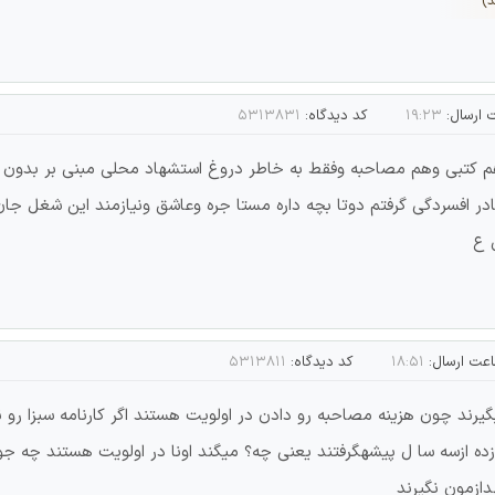
د)
 ارسال:
۱۹:۲۳
کد دیدگاه:
۵۳۱۳۸۳۱
کد ۱۹ سال ۱۴۰۲ که قبول شدن هم کتبی وهم مصاحبه وفقط به خاطر دروغ استشهاد محلی مب
 افسردگی گرفتم دوتا بچه داره مستا جره وعاشق ونیازمند این شغل ج
 ع
عت ارسال:
۱۸:۵۱
کد دیدگاه:
۵۳۱۳۸۱۱
گیرند چون هزینه مصاحبه رو دادن در اولویت هستند اگر کارنامه سبزا رو 
ده ازسه سا ل پیشهگرفتند یعنی چه؟ میگند اونا در اولویت هستند چه جوری 
دازمون نگیرند