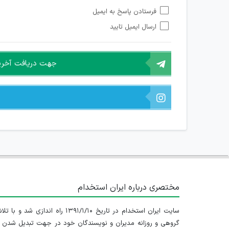
امکان تأیید نظرات کاربرانی که به هر طریقی قصد مأیوس کرد
فرستادن پاسخ به ایمیل
هرگونه تحریک، تحقیر و کنایه به سایر افراد (مسئول و غیر 
ارسال ایمیل تایید
امکان هماهنگی برای هرگونه ملاقات حضوری چه به صورت د
جهت دریافت آخرین 
مختصری درباره ایران استخدام
سایت ایران استخدام در تاریخ ۱۳۹۱/۱/۱۰ راه اندازی شد و با
گروهی و روزانه مدیران و نویسندگان خود در جهت تبدیل شدن ب