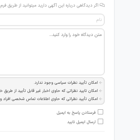
اگر دیدگاهی درباره این آگهی دارید میتوانید از طریق فرم
امکان تأیید نظرات سیاسی وجود ندارد.
امکان تایید نظراتی که حاوی اخبار غیر قابل تأیید از طریق خ
امکان تأیید نظراتی که حاوی اطلاعات تماس شخصی افراد و یا ID شبکه های مجازی ارتباطی می باشند وجود ند
امکان تأیید نظرات کاربرانی که به هر طریقی قصد مأیوس کرد
فرستادن پاسخ به ایمیل
هرگونه تحریک، تحقیر و کنایه به سایر افراد (مسئول و غیر 
ارسال ایمیل تایید
امکان هماهنگی برای هرگونه ملاقات حضوری چه به صورت د