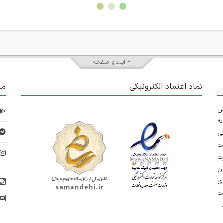
ابتدای صفحه
نماد اعتماد الکترونیکی
ما
 تلاش
ه
ی
ت
د
رت
ان
ی
یت