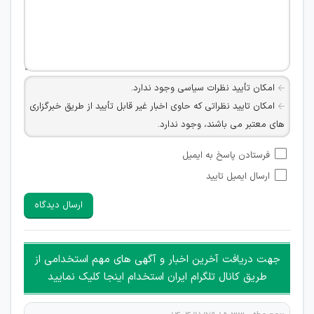
امکان تأیید نظرات سیاسی وجود ندارد.
امکان تایید نظراتی که حاوی اخبار غیر قابل تأیید از طریق خبرگزاری
های معتبر می باشند، وجود ندارد.
امکان تأیید نظراتی که حاوی اطلاعات تماس شخصی افراد و یا ID
فرستادن پاسخ به ایمیل
شبکه های مجازی ارتباطی می باشند وجود ندارد.
ارسال ایمیل تایید
امکان تأیید نظرات کاربرانی که به هر طریقی قصد مأیوس کردن
سایرین را دارند وجود ندارد.
ارسال دیدگاه
هرگونه تحریک، تحقیر و کنایه به سایر افراد (مسئول و غیر مسئول)
غیر مجاز می باشد.
امکان هماهنگی برای هرگونه ملاقات حضوری چه به صورت دسته
جهت دریافت آخرین اخبار و آگهی های مهم استخدامی از
جمعی و چه فردی توسط کاربران سایت وجود ندارد.
طریق کانال تلگرام ایران استخدام اینجا کلیک نمایید