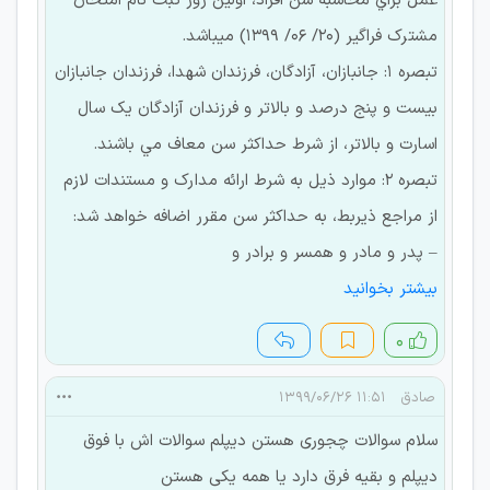
عمل براي محاسبه سن افراد، اولين روز ثبت نام امتحان
مشترك فراگير (20/ 06/ 1399) ميباشد.
تبصره 1: جانبازان، آزادگان، فرزندان شهدا، فرزندان جانبازان
بيست و پنج درصد و بالاتر و فرزندان آزادگان يك سال
اسارت و بالاتر، از شرط حداكثر سن معاف مي باشند.
تبصره 2: موارد ذيل به شرط ارائه مدارک و مستندات لازم
از مراجع ذيربط، به حداكثر سن مقرر اضافه خواهد شد:
– پدر و مادر و همسر و برادر و
بیشتر بخوانید
۰
صادق
۱۱:۵۱ ۱۳۹۹/۰۶/۲۶
سلام سوالات چجوری هستن دیپلم سوالات اش با فوق
دیپلم و بقیه فرق دارد یا همه یکی هستن