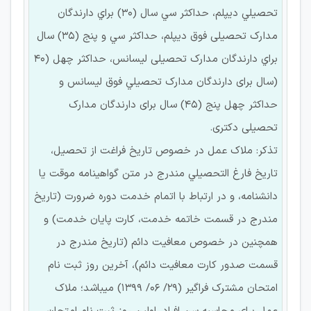
تحصيلي ديپلم، حداكثر سي سال (30) براي دارندگان
مدارك تحصيلی فوق ديپلم، حداكثر سي و پنج (35) سال
براي دارندگان مدارك تحصيلی ليسانس، حداكثر چهل (40
(سال برای دارندگان مدارك تحصيلي فوق ليسانس و
حداكثر چهل پنج (45) سال برای دارندگان مدارك
تحصيلی دكتری.
تذكر: ملاك عمل در خصوص تاريخ فراغت از تحصيل،
تاريخ فارغ التحصيلي مندرج در متن گواهينامه موقت يا
دانشنامه، و در ارتباط با اتمام خدمت دوره ضرورت (تاريخ
مندرج در قسمت خاتمه خدمت، كارت پايان خدمت) و
همچنين در خصوص معافيت دائم (تاريخ مندرج در
قسمت صدور كارت معافيت دائم)، آخرين روز ثبت نام
امتحان مشترك فراگير (29/ 06/ 1399) ميباشد؛ ملاك