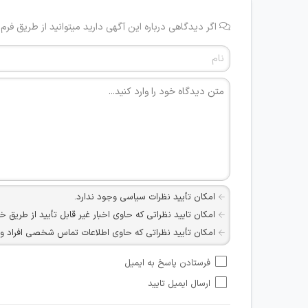
اگر دیدگاهی درباره این آگهی دارید میتوانید از طریق فرم
امکان تأیید نظرات سیاسی وجود ندارد.
امکان تایید نظراتی که حاوی اخبار غیر قابل تأیید از طریق خ
امکان تأیید نظراتی که حاوی اطلاعات تماس شخصی افراد و یا ID شبکه های مجازی ارتباطی می باشند وجود ند
امکان تأیید نظرات کاربرانی که به هر طریقی قصد مأیوس کرد
فرستادن پاسخ به ایمیل
هرگونه تحریک، تحقیر و کنایه به سایر افراد (مسئول و غیر 
ارسال ایمیل تایید
امکان هماهنگی برای هرگونه ملاقات حضوری چه به صورت د