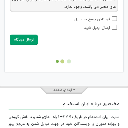
های معتبر می باشند، وجود ندارد.
امکان تأیید نظراتی که حاوی اطلاعات تماس شخصی افراد و یا ID
فرستادن پاسخ به ایمیل
شبکه های مجازی ارتباطی می باشند وجود ندارد.
ارسال ایمیل تایید
امکان تأیید نظرات کاربرانی که به هر طریقی قصد مأیوس کردن
سایرین را دارند وجود ندارد.
ارسال دیدگاه
هرگونه تحریک، تحقیر و کنایه به سایر افراد (مسئول و غیر مسئول)
غیر مجاز می باشد.
امکان هماهنگی برای هرگونه ملاقات حضوری چه به صورت دسته
جمعی و چه فردی توسط کاربران سایت وجود ندارد.
ابتدای صفحه
مختصری درباره ایران استخدام
سایت ایران استخدام در تاریخ ۱۳۹۱/۱/۱۰ راه اندازی شد و با تلاش گروهی
و روزانه مدیران و نویسندگان خود در جهت تبدیل شدن به مرجع بروز