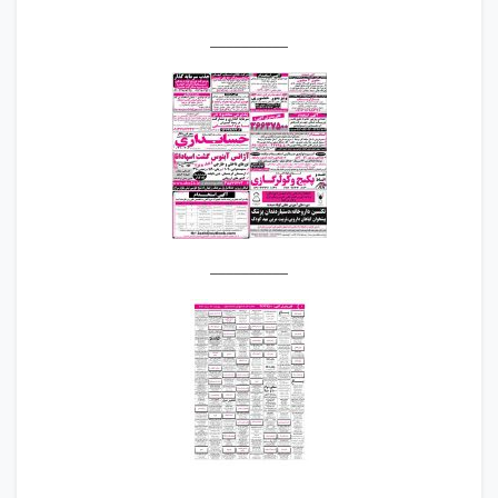
__________
__________
__________