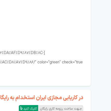
D8%A2%DA%AF%D9%87%DB%8C-
در کاریابی مجازی ایران استخدام به رای
جـهت ساخت رزومه کاری رایگان
کلیک کنید