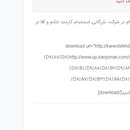
ک کنید
در شرکت بازرگانی, استخدام کارمند خانم و آقا در
[download url="http://iranes
%D9%87%D8%http://www.up.iranjoman.c
%D8%B1%D9%88%D8%B2%D9%8
%D8%A7%D8%B3%D8%AA%D8%A