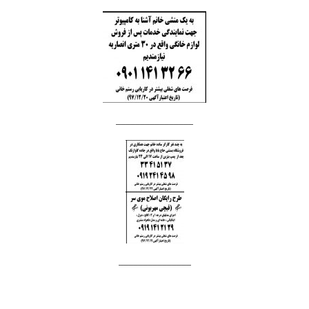
________________
_______________