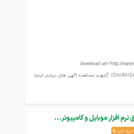
[download url="http://i
%D8%A7%D8%B3%D8%AA%D8%AE%D8%AF%D8%A7%D9%85-%D8%B2%D9%86%D8%AC%D8%A7%D9%86/" color="green" check="true "]جهت مشاهده آگهی های بیشتر اینجا
نرم افزار موبایل و کامپیوتر...
کلیک کنید