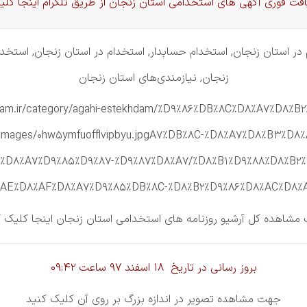
یافت فوری آگهی های استخدامی استان زنجان از طریق تلگرام اینجا کلی
ر استان زنجان, استخدام حسابدار, استخدام در استان زنجان, استخدام 
زنجان, نیازمندی‌های استان زنجان
tekhdam.ir/category/agahi-estekhdam/%D9%86%DB%8C%D8%A7%D8
om/images/0hw5ymfuofflvipbyu.jpgA7%DB%8C-%D8%A7%D8%B3%
6%D8%A7%D9%85%D9%87-%D9%87%D8%A7/%D8%B1%D9%88%D8%B2%
E%D8%AF%D8%A7%D9%85%DB%8C-%D8%B2%D9%86%D8%AC%D8%A7%D
بروز رسانی در تاریخ 18 اسفند 97 ساعت 09:42
جهت مشاهده تصویر در اندازه بزرگ بر روی آن کلیک کنید