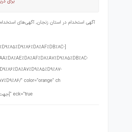
برای در
آگهی استخدام در استان زنجان, آگهی‌های استخدام د
%B2%D9%85%D9%86%D8%AF%DB%8C-
D8%AA%D8%AE%D8%AF%D8%A7%D9%85%DB%8C-
D9%86%D8%A7%D9%85%D9%87-
9%86/" color="orange" ch
eck="true "]جهت مشاهده کل آرشیو روزنامه های استخدامی استان زنجان اینجا کلیک کنید[/download]