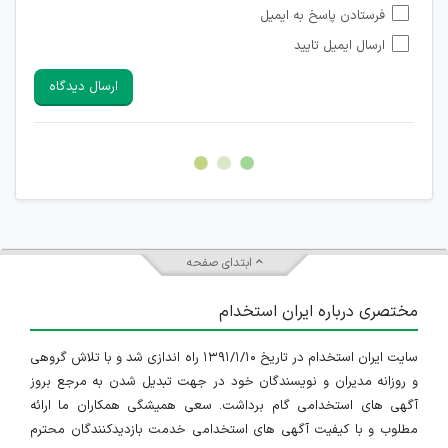
فرستادن پاسخ به ایمیل
شبکه های مجازی ارتباطی می باشند وجود ندارد.
ارسال ایمیل تایید
امکان تأیید نظرات کاربرانی که به هر طریقی قصد مأیوس کردن
سایرین را دارند وجود ندارد.
ارسال دیدگاه
هرگونه تحریک، تحقیر و کنایه به سایر افراد (مسئول و غیر مسئول)
غیر مجاز می باشد.
امکان هماهنگی برای هرگونه ملاقات حضوری چه به صورت دسته
جمعی و چه فردی توسط کاربران سایت وجود ندارد.
ابتدای صفحه
مختصری درباره ایران استخدام
سایت ایران استخدام در تاریخ ۱۳۹۱/۱/۱۰ راه اندازی شد و با تلاش گروهی
و روزانه مدیران و نویسندگان خود در جهت تبدیل شدن به مرجع بروز
آگهی های استخدامی گام برداشت. سعی همیشگی همکاران ما ارائه
مطلوب و با کیفیت آگهی های استخدامی خدمت بازدیدکنندگان محترم