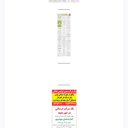
______
______
______