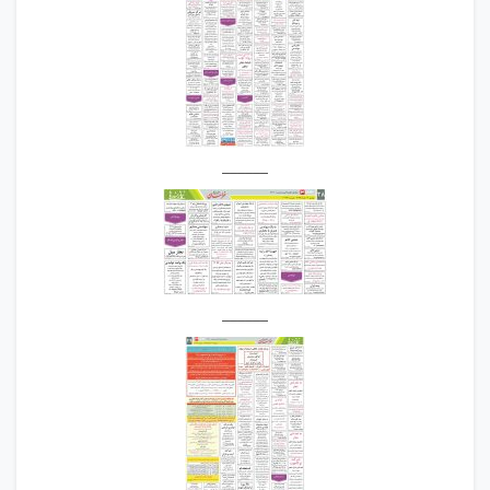
______
______