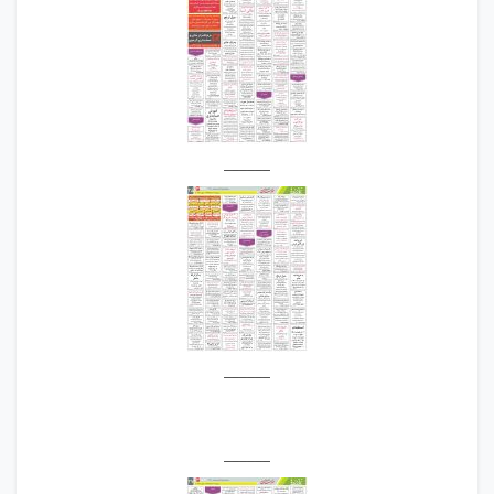
______
______
______