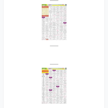
_____
_____