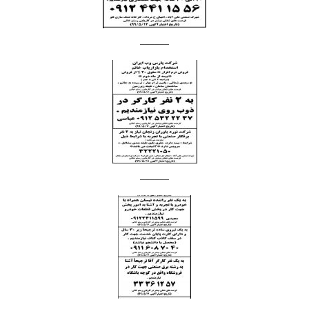
______
______