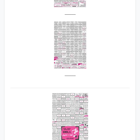
_____
_____