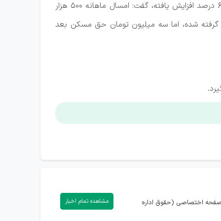
به گزارش خبرنگار ایلنا، وزیر کار بعد از ابلاغ مصوبه مزدی با اعلام اینکه حداقل دستمزد کارگران نسبت به سال گذشته ۶۰ درصد افزایش یافته، گفت: امسال ماهانه ۵۰۰ هزار
و ۵۰۰ هزار تومان نیز بابت حق تأهل در نظر گرفته شده، اما سه میلیون تومان حق مسکن بعد
یرد.
مشاهده تمام اخبار
) دارید، می‌توانید با ورود به صفحه اختصاصی (حقوق اداره