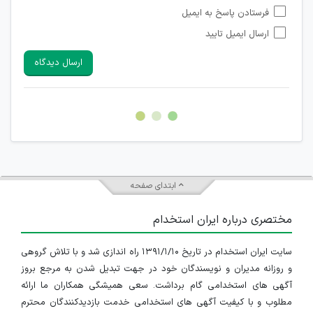
امکان تأیید نظراتی که حاوی اطلاعات تماس شخصی افراد و یا ID
فرستادن پاسخ به ایمیل
شبکه های مجازی ارتباطی می باشند وجود ندارد.
ارسال ایمیل تایید
امکان تأیید نظرات کاربرانی که به هر طریقی قصد مأیوس کردن
سایرین را دارند وجود ندارد.
ارسال دیدگاه
هرگونه تحریک، تحقیر و کنایه به سایر افراد (مسئول و غیر مسئول)
غیر مجاز می باشد.
امکان هماهنگی برای هرگونه ملاقات حضوری چه به صورت دسته
جمعی و چه فردی توسط کاربران سایت وجود ندارد.
ابتدای صفحه
مختصری درباره ایران استخدام
سایت ایران استخدام در تاریخ ۱۳۹۱/۱/۱۰ راه اندازی شد و با تلاش گروهی
و روزانه مدیران و نویسندگان خود در جهت تبدیل شدن به مرجع بروز
آگهی های استخدامی گام برداشت. سعی همیشگی همکاران ما ارائه
مطلوب و با کیفیت آگهی های استخدامی خدمت بازدیدکنندگان محترم