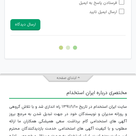
فرستادن پاسخ به ایمیل
شبکه های مجازی ارتباطی می باشند وجود ندارد.
ارسال ایمیل تایید
امکان تأیید نظرات کاربرانی که به هر طریقی قصد مأیوس کردن
سایرین را دارند وجود ندارد.
ارسال دیدگاه
هرگونه تحریک، تحقیر و کنایه به سایر افراد (مسئول و غیر مسئول)
غیر مجاز می باشد.
امکان هماهنگی برای هرگونه ملاقات حضوری چه به صورت دسته
جمعی و چه فردی توسط کاربران سایت وجود ندارد.
ابتدای صفحه
مختصری درباره ایران استخدام
سایت ایران استخدام در تاریخ ۱۳۹۱/۱/۱۰ راه اندازی شد و با تلاش گروهی
و روزانه مدیران و نویسندگان خود در جهت تبدیل شدن به مرجع بروز
آگهی های استخدامی گام برداشت. سعی همیشگی همکاران ما ارائه
مطلوب و با کیفیت آگهی های استخدامی خدمت بازدیدکنندگان محترم
این سایت بوده است. ایران استخدام به صورت مستقل و خصوصی اداره