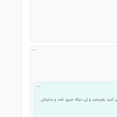
م دعوت به مصاحبه رو پر کنید بفرستید و لی دیگه خبری نشد و سایتش