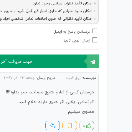
امکان تأیید نظرات سیاسی وجود ندارد.
امکان تایید نظراتی که حاوی اخبار غیر قابل تأیید از طریق خ
امکان تأیید نظراتی که حاوی اطلاعات تماس شخصی افراد و یا ID شبکه های مجازی ارتباطی می باشند وجود ند
امکان تأیید نظرات کاربرانی که به هر طریقی قصد مأیوس کرد
فرستادن پاسخ به ایمیل
هرگونه تحریک، تحقیر و کنایه به سایر افراد (مسئول و غیر 
ارسال ایمیل تایید
امکان هماهنگی برای هرگونه ملاقات حضوری چه به صورت د
جهت دریافت آخرین 
نویسنده:
برق قدرت
تاریخ ارسال:
جمعه ۲۳ آذر ۱۳۹۷
دوستان کسی از اعلام نتایج مصاحبه خبر نداره؟!!!
کارشناس زیلایی اگر خبری دارید اعلام کنید
ممنون میشیم
۰