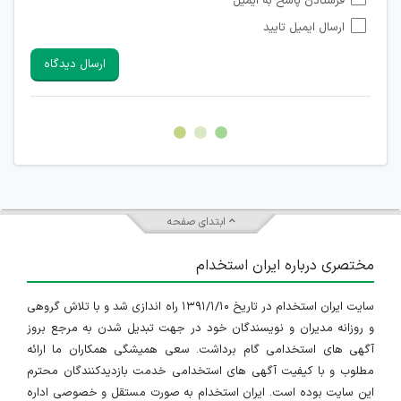
فرستادن پاسخ به ایمیل
شبکه های مجازی ارتباطی می باشند وجود ندارد.
ارسال ایمیل تایید
امکان تأیید نظرات کاربرانی که به هر طریقی قصد مأیوس کردن
سایرین را دارند وجود ندارد.
ارسال دیدگاه
هرگونه تحریک، تحقیر و کنایه به سایر افراد (مسئول و غیر مسئول)
غیر مجاز می باشد.
امکان هماهنگی برای هرگونه ملاقات حضوری چه به صورت دسته
جمعی و چه فردی توسط کاربران سایت وجود ندارد.
ابتدای صفحه
مختصری درباره ایران استخدام
سایت ایران استخدام در تاریخ ۱۳۹۱/۱/۱۰ راه اندازی شد و با تلاش گروهی
و روزانه مدیران و نویسندگان خود در جهت تبدیل شدن به مرجع بروز
آگهی های استخدامی گام برداشت. سعی همیشگی همکاران ما ارائه
مطلوب و با کیفیت آگهی های استخدامی خدمت بازدیدکنندگان محترم
این سایت بوده است. ایران استخدام به صورت مستقل و خصوصی اداره