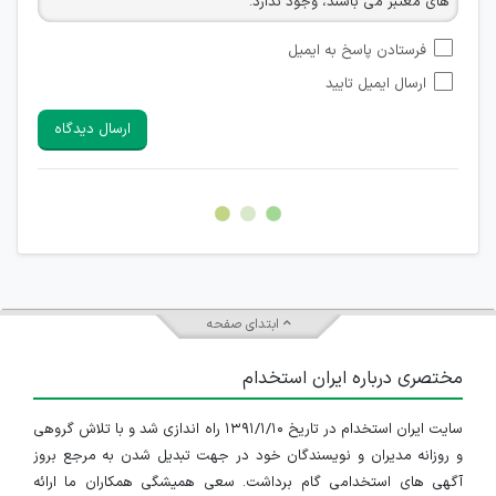
های معتبر می باشند، وجود ندارد.
امکان تأیید نظراتی که حاوی اطلاعات تماس شخصی افراد و یا ID
فرستادن پاسخ به ایمیل
شبکه های مجازی ارتباطی می باشند وجود ندارد.
ارسال ایمیل تایید
امکان تأیید نظرات کاربرانی که به هر طریقی قصد مأیوس کردن
سایرین را دارند وجود ندارد.
ارسال دیدگاه
هرگونه تحریک، تحقیر و کنایه به سایر افراد (مسئول و غیر مسئول)
غیر مجاز می باشد.
امکان هماهنگی برای هرگونه ملاقات حضوری چه به صورت دسته
جمعی و چه فردی توسط کاربران سایت وجود ندارد.
ابتدای صفحه
مختصری درباره ایران استخدام
سایت ایران استخدام در تاریخ ۱۳۹۱/۱/۱۰ راه اندازی شد و با تلاش گروهی
و روزانه مدیران و نویسندگان خود در جهت تبدیل شدن به مرجع بروز
آگهی های استخدامی گام برداشت. سعی همیشگی همکاران ما ارائه