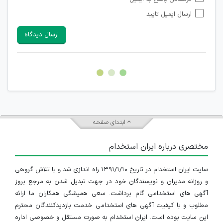
شبکه های مجازی ارتباطی می باشند وجود ندارد.
ارسال ایمیل تایید
امکان تأیید نظرات کاربرانی که به هر طریقی قصد مأیوس کردن
سایرین را دارند وجود ندارد.
ارسال دیدگاه
هرگونه تحریک، تحقیر و کنایه به سایر افراد (مسئول و غیر مسئول)
غیر مجاز می باشد.
امکان هماهنگی برای هرگونه ملاقات حضوری چه به صورت دسته
جمعی و چه فردی توسط کاربران سایت وجود ندارد.
ابتدای صفحه
مختصری درباره ایران استخدام
سایت ایران استخدام در تاریخ ۱۳۹۱/۱/۱۰ راه اندازی شد و با تلاش گروهی
و روزانه مدیران و نویسندگان خود در جهت تبدیل شدن به مرجع بروز
آگهی های استخدامی گام برداشت. سعی همیشگی همکاران ما ارائه
مطلوب و با کیفیت آگهی های استخدامی خدمت بازدیدکنندگان محترم
این سایت بوده است. ایران استخدام به صورت مستقل و خصوصی اداره