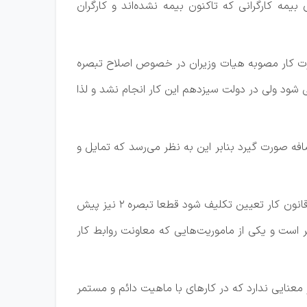
مه کارگرانی که تاکنون بیمه نشده‌اند و کارگران
 وزارت کار مصوبه هیات وزیران در خصوص اصلاح تبصره
 دنبال کند. در این مصوبه سقف قراردادهای کار مشخص شده و قرار بود تا بهمن ماه سال ۱۳۹۸ عملیاتی شود ولی در دولت سیزدهم این کار انجام نشد و لذا
افه صورت گیرد بنابر این به نظر می‌رسد که تمایل و
بیات ادامه داد: در حال حاضر ۹۶ درصد کارگران با قرارداد موقت مشغول کار هستند و اگر این مصوبه اجرا و تبصره ۱ ماده ۷ قانون کار تعیین تکلیف شود قطعا تبصره ۲ نیز پیش
بصره ۲ در مورد کارهای با ماهیت دائم و مستمر است و یکی از ماموریت‌هایی که معاونت روابط کار
ارهای موقت و پروژه‌ای سقف قرارداد کار ۴ سال تعیین می‌شود دیگر معنایی ندارد که در کارهای با ماهیت دائم و مستمر