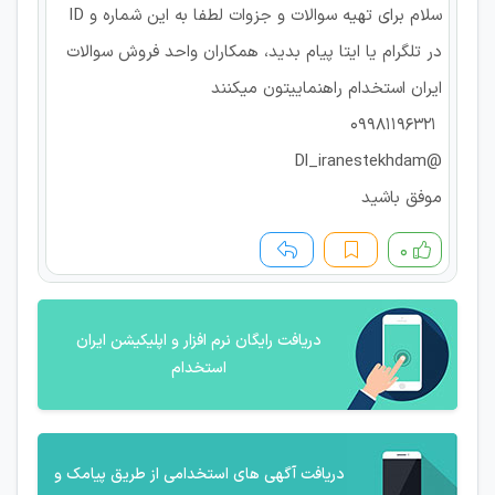
سلام برای تهیه سوالات و جزوات لطفا به این شماره و ID
در تلگرام یا ایتا پیام بدید، همکاران واحد فروش سوالات
ایران استخدام راهنماییتون میکنند
09981196321
@Dl_iranestekhdam
موفق باشید
۰
دریافت رایگان نرم افزار و اپلیکیشن ایران
استخدام
دریافت آگهی های استخدامی از طریق پیامک و