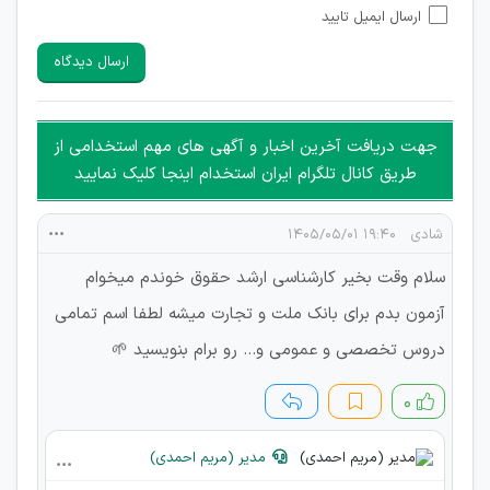
ارسال ایمیل تایید
امکان تأیید نظرات کاربرانی که به هر طریقی قصد مأیوس کردن
سایرین را دارند وجود ندارد.
ارسال دیدگاه
هرگونه تحریک، تحقیر و کنایه به سایر افراد (مسئول و غیر مسئول)
غیر مجاز می باشد.
امکان هماهنگی برای هرگونه ملاقات حضوری چه به صورت دسته
جهت دریافت آخرین اخبار و آگهی های مهم استخدامی از
جمعی و چه فردی توسط کاربران سایت وجود ندارد.
طریق کانال تلگرام ایران استخدام اینجا کلیک نمایید
شادی
۱۹:۴۰ ۱۴۰۵/۰۵/۰۱
سلام وقت بخیر کارشناسی ارشد حقوق خوندم میخوام
آزمون بدم برای بانک ملت و تجارت میشه لطفا اسم تمامی
دروس تخصصی و عمومی و… رو برام بنویسید 🌱
۰
مدیر (مریم احمدی)