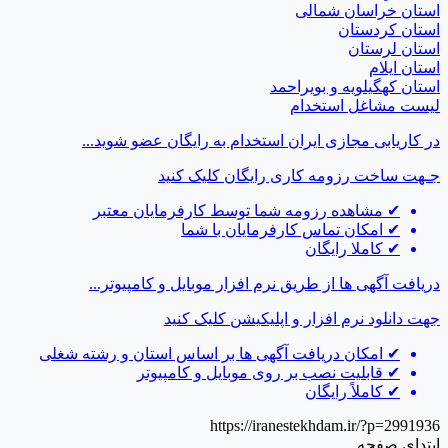
استان خراسان شمالی
استان کردستان
استان لرستان
استان ایلام
استان کهگیلویه و بویراحمد
لیست مشاغل استخدام
در کاریابی مجازی ایران استخدام به رایگان عضو شوید...
جـهت ساخت رزومه کاری رایگان
کلیک کنید
✔
مشاهده رزومه شما توسط کارفرمایان معتبر
✔
امکان تماس کارفرمایان با شما
✔
کاملا رایگان
دریافت آگهی ها از طریق نرم افزار موبایل و کامپیوتر...
جهت دانلود نرم افزار و اپلیکیشن
کلیک کنید
✔
امکان دریافت آگهی ها بر اساس استان و رشته شغلی
✔
قابلیت نصب بر روی موبایل و کامپیوتر
✔
کاملاً رایگان
https://iranestekhdam.ir/?p=2991936
ابتدای صفحه