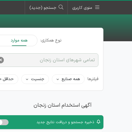
منوی کاربری
جستجو (جدید)
نوع همکاری:
همه موارد
×
تمامی شهرهای استان زنجان
فیلترها
همه صنایع
جنسیت
حداقل ح
آگهی استخدام استان زنجان
ذخیره جستجو و دریافت نتایج جدید