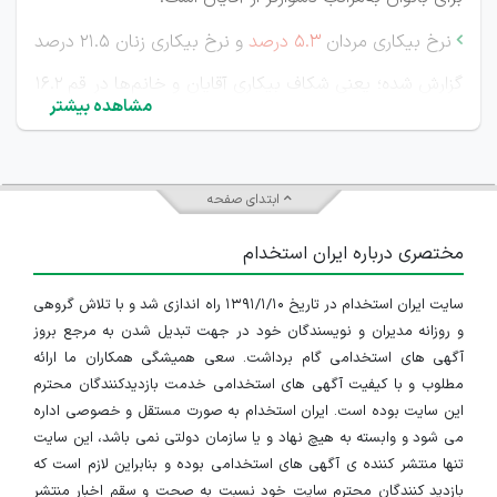
نرخ بیکاری مردان
۵.۳ درصد
و نرخ بیکاری زنان ۲۱.۵ درصد

گزارش شده؛ یعنی شکاف بیکاری آقایان و خانم‌ها در قم ۱۶.۲
مشاهده بیشتر
واحد درصد بوده است.
بازار کار قم در سطح شاغلان موجود، فعلاً مردانه است؛ نه

ابتدای صفحه
فقط به دلیل ساختار صنعتی استان، بلکه به این دلیل که
مختصری درباره ایران استخدام
بخش بزرگی از فرصت‌های شغلی آن در تولید، فنی، نگهداری،
انبار، حمل‌ونقل و شیفتی متمرکز است. ورود بانوان به
سایت ایران استخدام در تاریخ ۱۳۹۱/۱/۱۰ راه اندازی شد و با تلاش گروهی
و روزانه مدیران و نویسندگان خود در جهت تبدیل شدن به مرجع بروز
مشاغل خدماتی و اداری نسبتاً هموارتر است، اما از نظر تعداد
آگهی های استخدامی گام برداشت. سعی همیشگی همکاران ما ارائه
مطلوب و با کیفیت آگهی های استخدامی خدمت بازدیدکنندگان محترم
و تنوع فرصت‌های شغلی، این بخش همچنان از بازار کار
این سایت بوده است. ایران استخدام به صورت مستقل و خصوصی اداره
مردان محدودتر می‌باشد.
برداشت دوم، یک نتیجه‌گیری
می شود و وابسته به هیچ نهاد و یا سازمان دولتی نمی باشد، این سایت
تنها منتشر کننده ی آگهی های استخدامی بوده و بنابراین لازم است که
تحلیلی از داده‌های رسمی بیکاری و ترکیب شاغلان می‌باشد.
بازدید کنندگان محترم سایت خود نسبت به صحت و سقم اخبار منتشر