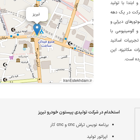
یز تأسیس شده و ابتدا با تولید
شرکت در یک دهه
تبریز
وتورهای دیزلی و
 آلومینیومی با
نش فنی، تجربیات اساتید
ت مکانیزه، این
ده است.
IranEstekhdam.ir
استخدام در شرکت تولیدی پیستون خودرو تبریز
برنامه نویس تراش cnc و cnc کار
اپراتور تولید