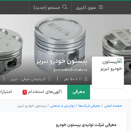
منوی کاربری
جستجو (جدید)
پیستون خودرو تبریز
pistonkhdrotabriz
۱۱ تا ۵۰ نفر
آذربایجان شرقی - تبریز
معرفی
آگهی‌ها
ی استخدام
امتیازا
۲
صفحه اصلی
معرفی شرکت‌ها
تولیدی و صنعتی
پیستون خودرو تبریز
معرفی شرکت تولیدی پیستون خودرو