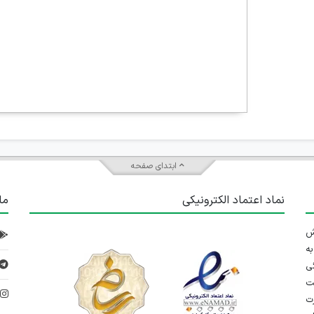
ابتدای صفحه
نماد اعتماد الکترونیکی
ما
 تلاش
ه
ی
ت
د
رت