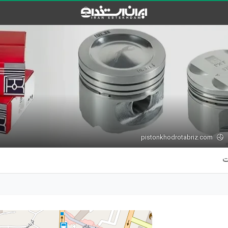
pistonkhodrotabriz.com
ت