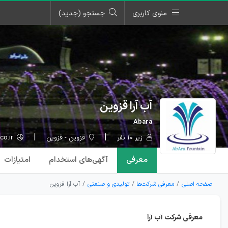
منوی کاربری
جستجو (جدید)
آب آرا قزوین
Abara
زیر ۱۰ نفر
قزوین - قزوین
abaraco.ir
معرفی
آگهی‌ها
ی استخدام
امتیازات
صفحه اصلی
معرفی شرکت‌ها
تولیدی و صنعتی
آب آرا قزوین
معرفی شرکت آب آرا