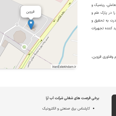
عاملی، ریتمیک و
قزوین
نش بنیان خود را در پارک علم و
ادرت به تحقیق و
ید کننده تجهیزات
ده باراجین، پارک علم وفناوری قزوین،
IranEstekhdam.ir
برخی فرصت های شغلی شرکت آب آرا
کارشناس برق صنعتی و الکترونیک