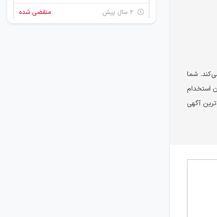
۲ سال پیش
منقضی شده
مهندس برق الکترونیک
قزوین
۲ سال پیش
منقضی شده
‌کند. شما
ان استخدام
همکاری با برنامه نویس ++C
دترین آگهی
قزوین
۴ سال پیش
منقضی شده
کارشناس برق
قزوین
۶ سال پیش
منقضی شده
کارشناس واحد فروش