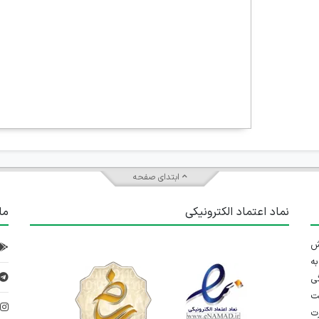
ابتدای صفحه
نماد اعتماد الکترونیکی
ما
 تلاش
ه
ی
ت
د
رت