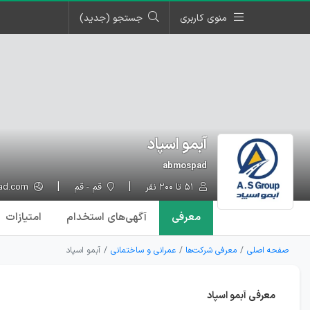
منوی کاربری
جستجو (جدید)
آبمو اسپاد
abmospad
۵۱ تا ۲۰۰ نفر
قم - قم
abmospad.com
معرفی
آگهی‌ها
ی استخدام
امتیازات
صفحه اصلی
معرفی شرکت‌ها
عمرانی و ساختمانی
آبمو اسپاد
معرفی آبمو اسپاد