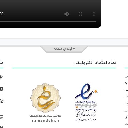
ابتدای صفحه
نماد اعتماد الکترونیکی
ما
 تلاش
ه
ی
ت
د
رت
ان
ی
یت