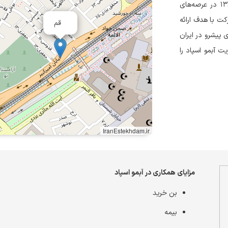
آبمو اسپاد، با تکیه بر تخصص مهندسین جوان و نخبه، از سال ۱۳۸۸ در عرصه‌های
ت با هدف ارائه
قم
 پیشرو در ایران
 آبمو اسپاد را
IranEstekhdam.ir
مزایای همکاری در آبمو اسپاد
بن خرید
بیمه