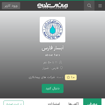
ورود
کاربر
آبسار فارس
absar fars
۱۱ تا ۵۰ نفر
فارس - شیراز
دسته:
شرکت های پیمانکاری
۱.۰
دنبال کنید
معرفی
آگهی‌ها
امتیازات
ثبت امتیاز