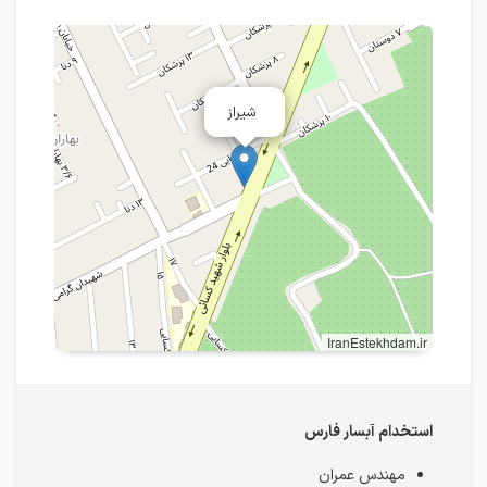
شیراز
IranEstekhdam.ir
استخدام آبسار فارس
مهندس عمران