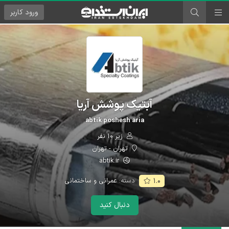
ورود
کاربر
آبتیک پوشش آریا
abtik poshesh aria
زیر ۱۰ نفر
تهران - تهران
abtik.ir
دسته:
عمرانی و ساختمانی
۱.۰
دنبال کنید