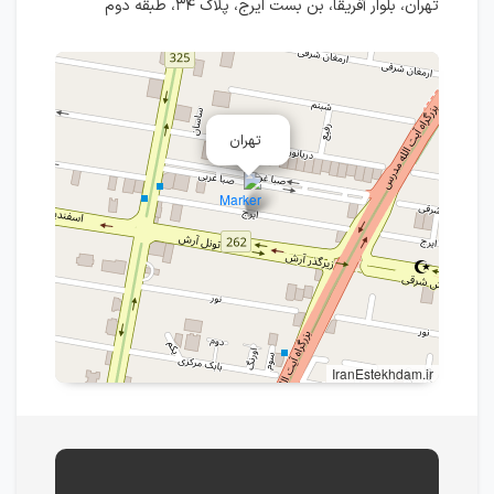
تهران، بلوار آفریقا، بن بست ایرج، پلاک ۳۴، طبقه دوم
تهران
IranEstekhdam.ir