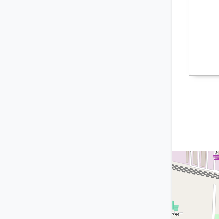
تهران
۵ سال پیش
منقضی شده