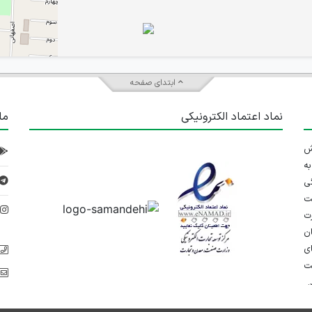
ابتدای صفحه
نماد اعتماد الکترونیکی
ما
 تلاش
ه
IranEstekhdam.ir
ی
ت
د
رت
ان
ی
یت