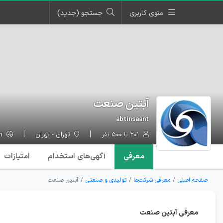
منوی کاربری
جستجو (جدید)
آبتین صنعت
abtinsaant
۲۰۱ تا ۵۰۰ نفر
تهران - تهران
abtinsanat.com
معرفی
آگهی‌ها
ی استخدام
امتیازات
صفحه اصلی
معرفی شرکت‌ها
تولیدی و صنعتی
آبتین صنعت
معرفی آبتین صنعت