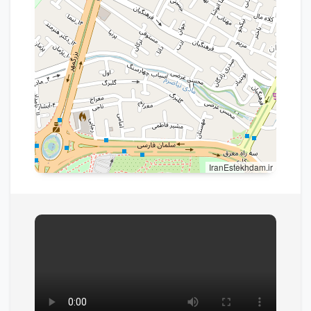
IranEstekhdam.ir