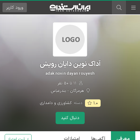
ورود
کاربر
آداک نوین دایان رویش
adak novin dayan rouyesh
۱۱ تا ۵۰ نفر
هرمزگان - بندرعباس
دسته:
کشاورزی و دامداری
۱.۰
دنبال کنید
معرفی
آگهی‌ها
امتیازات
ثبت امتیاز