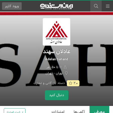
ورود
کاربر
عادلان سهند
Adelan Sahand
۱۱ تا ۵۰ نفر
تهران - تهران
دسته:
بازرگانی و تجارت
۲.۰
دنبال کنید
معرفی
آگهی‌ها
امتیازات
ثبت امتیاز