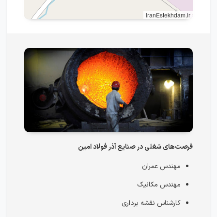
IranEstekhdam.ir
فرصت‌های شغلی در صنایع آذر فولاد امین
مهندس عمران
مهندس مکانیک
کارشناس نقشه برداری