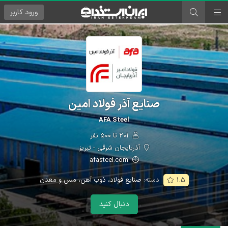
ورود
کاربر
صنایع آذر فولاد امین
AFA Steel
۲۰۱ تا ۵۰۰ نفر
آذربایجان شرقی - تبریز
afasteel.com
دسته:
صنایع فولاد، ذوب آهن، مس و معدن
۱.۵
دنبال کنید