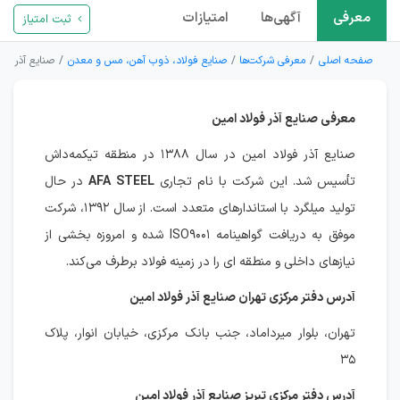
معرفی
آگهی‌ها
امتیازات
ثبت امتیاز
صفحه اصلی
معرفی شرکت‌ها
صنایع فولاد، ذوب آهن، مس و معدن
صنایع آذر فول
معرفی صنایع آذر فولاد امین
صنایع آذر فولاد امین در سال ۱۳۸۸ در منطقه تیکمه‌داش
تأسیس شد. این شرکت با نام تجاری
AFA STEEL
در حال
تولید میلگرد با استاندارهای متعدد است. از سال ۱۳۹۲، شرکت
موفق به دریافت گواهینامه ISO۹۰۰۱ شده و امروزه بخشی از
نیازهای داخلی و منطقه ای را در زمینه فولاد برطرف می‌کند.
آدرس دفتر مرکزی تهران صنایع آذر فولاد امین
تهران، بلوار میرداماد، جنب بانک مرکزی، خیابان انوار، پلاک
۳۵
آدرس دفتر مرکزی تبریز صنایع آذر فولاد امین