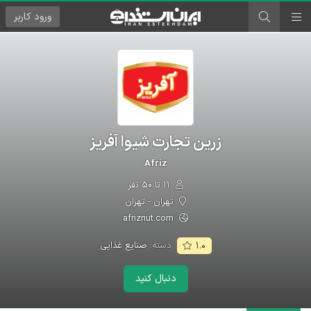
ورود
کاربر
زرین تجارت شیوا آفریز
Afriz
۱۱ تا ۵۰ نفر
تهران - تهران
afriznut.com
دسته:
صنایع غذایی
۱.۰
دنبال کنید