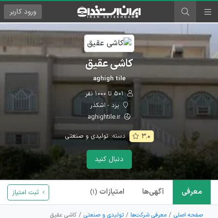
ورود
کاربر
کاشی عقیق
aghigh tile
۵۰۱ تا ۱۰۰۰ نفر
یزد - اشکذر
aghightile.ir
دسته:
تولیدی و صنعتی
۳.۰
دنبال کنید
معرفی
آگهی‌ها
امتیازات
ثبت امتیاز
(۱)
صفحه اصلی
معرفی شرکت‌ها
تولیدی و صنعتی
کاشی عقیق