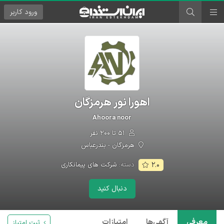
ورود
کاربر
اهورا نور هرمزگان
Ahoora noor
۵۱ تا ۲۰۰ نفر
هرمزگان - بندرعباس
دسته:
شرکت های پیمانکاری
۲.۰
دنبال کنید
معرفی
آگهی‌ها
امتیازات
ثبت امتیاز