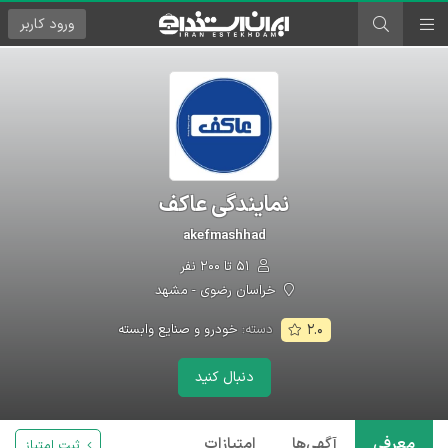
ورود
کاربر
نمایندگی عاکف
akefmashhad
۵۱ تا ۲۰۰ نفر
خراسان رضوی - مشهد
دسته:
خودرو و صنایع وابسته
۲.۰
دنبال کنید
معرفی
آگهی‌ها
امتیازات
ثبت امتیاز