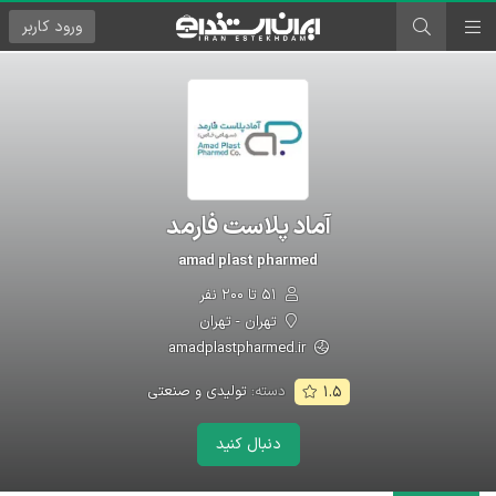
ورود
کاربر
آماد پلاست فارمد
amad plast pharmed
۵۱ تا ۲۰۰ نفر
تهران - تهران
amadplastpharmed.ir
دسته:
تولیدی و صنعتی
۱.۵
دنبال کنید