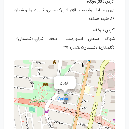
آدرس دفتر مرکزی
تهران،خیابان ولیعصر، بالاتر از پارک ساعی، کوی شروان، شماره
۱۶، طبقه همكف
آدرس كارخانه
شهرك صنعتي اشتهارد،بلوار حافظ شرقي،دشتستان۳،
نگارستان۱،دشستان۵ ،شماره ۳۹۱
تهران