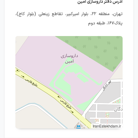
آدرس دفتر داروسازی امین
تهران، منطقه ۲۲، بلوار امیرکبیر، تقاطع زینعلی (بلوار کاج)،
پلاک۱۶۷، طبقه دوم
IranEstekhdam.ir